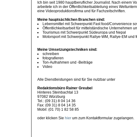
Ich bin seit 1980 hauptberuflicher Journalist. Nach einem V
arbeitete ich in der Öffentlichkeitsabteilung eines Weltunte
eine Videoproduktionsfirma und für Fachzeitschriften.
Meine hauptsächlichen Branchen sind:
Lebensmittel mit Schwerpunkt Fast food/Convenience so
Öffentlichkeitsarbeit für mittelständische Unternehmen un
Tourismus mit Schwerpunkt Südeuropa und Nepal
Motorsport mit Schwerpunkt Rallye-WM, Rallye-EM und f
Meine Umsetzungstechniken sind:
schreiben
fotografieren
Ton-Aufnahmen und -Beiträge
Video
Alle Dienstleistungen sind für Sie nutzbar unter
Redaktionsbüro Rainer Greubel
Hinteres Steinbachtal 13
97082 Würzburg
Tel.: (09 31) 8 04 14 36
Fax: (09 31) 8 04 14 35
Mobil: (01 70) 1 82 58 85
oder klicken Sie
hier
um zum Kontaktformular zugelangen.