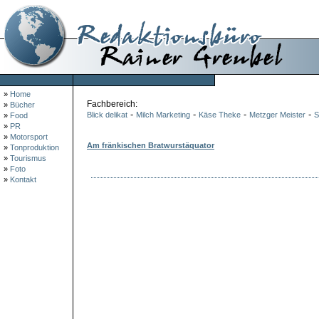
»
Home
Fachbereich:
»
Bücher
-
-
-
-
Blick delikat
Milch Marketing
Käse Theke
Metzger Meister
S
»
Food
»
PR
»
Motorsport
Am fränkischen Bratwurstäquator
»
Tonproduktion
»
Tourismus
»
Foto
»
Kontakt